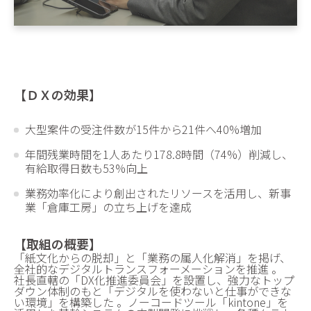
【ＤＸの効果】
大型案件の受注件数が15件から21件へ40%増加
年間残業時間を1人あたり178.8時間（74%）削減し、
有給取得日数も53%向上
業務効率化により創出されたリソースを活用し、新事
業「倉庫工房」の立ち上げを達成
【取組の概要】
「紙文化からの脱却」と「業務の属人化解消」を掲げ、
全社的なデジタルトランスフォーメーションを推進 。
社長直轄の「DX化推進委員会」を設置し、強力なトップ
ダウン体制のもと「デジタルを使わないと仕事ができな
い環境」を構築した 。ノーコードツール「kintone」を