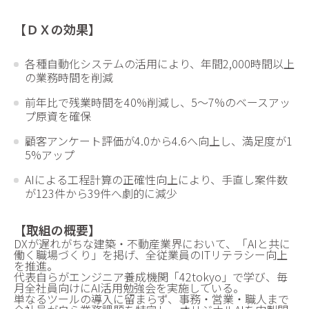
【ＤＸの効果】
各種自動化システムの活用により、年間2,000時間以上
の業務時間を削減
前年比で残業時間を40%削減し、5～7%のベースアッ
プ原資を確保
顧客アンケート評価が4.0から4.6へ向上し、満足度が1
5%アップ
AIによる工程計算の正確性向上により、手直し案件数
が123件から39件へ劇的に減少
【取組の概要】
DXが遅れがちな建築・不動産業界において、「AIと共に
働く職場づくり」を掲げ、全従業員のITリテラシー向上
を推進。
代表自らがエンジニア養成機関「42tokyo」で学び、毎
月全社員向けにAI活用勉強会を実施している。
単なるツールの導入に留まらず、事務・営業・職人まで