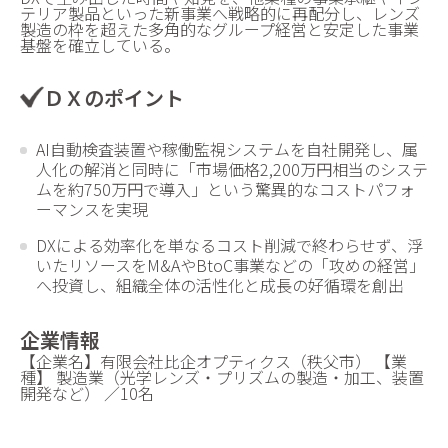
テリア製品といった新事業へ戦略的に再配分し、レンズ
製造の枠を超えた多角的なグループ経営と安定した事業
基盤を確立している。
ＤＸのポイント
AI自動検査装置や稼働監視システムを自社開発し、属
人化の解消と同時に「市場価格2,200万円相当のシステ
ムを約750万円で導入」という驚異的なコストパフォ
ーマンスを実現
DXによる効率化を単なるコスト削減で終わらせず、浮
いたリソースをM&AやBtoC事業などの「攻めの経営」
へ投資し、組織全体の活性化と成長の好循環を創出
企業情報
【企業名】有限会社比企オプティクス（秩父市） 【業
種】 製造業（光学レンズ・プリズムの製造・加工、装置
開発など） ／10名