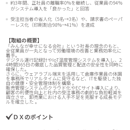
約3年間、正社員の離職率0%を継続し、従業員の94%
がシステム導入を「良かった」と回答
受注担当者の省人化（5名→3名）や、請求書のペーパ
ーレス化（印刷割合98%→41%）を達成
【取組の概要】
「みんなが幸せになる会社」という社長の理念のもと、
全従業員が一丸となって労働環境の改善と業務効率化に
着手。
デジタル運行記録計やIoT温度管理システムを導入し、2
4時間365日の徹底した品質管理と配送の安全性を同時に
確保した。
さらに、ウェアラブル端末を活用して倉庫作業員の体調
を事務所でリアルタイムに見守るなど、ITを駆使した独
自の健康・安全管理体制を構築 。
販売管理システムのクラウド化やECサイト導入により、
顧客の利便性向上と社内の受注事務の劇的な負担軽減を
両立させ、卸売業における人手不足を克服する成長モデ
ルを確立した 。
ＤＸのポイント