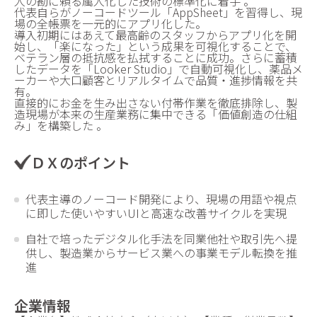
人の勘に頼る属人化した技術の標準化に着手 。
代表自らがノーコードツール「AppSheet」を習得し、現
場の全帳票を一元的にアプリ化した。
導入初期にはあえて最高齢のスタッフからアプリ化を開
始し、「楽になった」という成果を可視化することで、
ベテラン層の抵抗感を払拭することに成功。さらに蓄積
したデータを「Looker Studio」で自動可視化し、薬品メ
ーカーや大口顧客とリアルタイムで品質・進捗情報を共
有。
直接的にお金を生み出さない付帯作業を徹底排除し、製
造現場が本来の生産業務に集中できる「価値創造の仕組
み」を構築した 。
ＤＸのポイント
代表主導のノーコード開発により、現場の用語や視点
に即した使いやすいUIと高速な改善サイクルを実現
自社で培ったデジタル化手法を同業他社や取引先へ提
供し、製造業からサービス業への事業モデル転換を推
進
企業情報