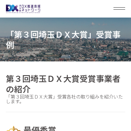
埼玉DX大賞TOP
「第３回埼玉ＤＸ大賞」受賞事
応募フォーム
例
NEWS
事業概要
第３回埼玉ＤＸ大賞受賞事業者
取組事例紹介
の紹介
表彰式開催結果
「第３回埼玉ＤＸ大賞」受賞各社の取り組みを紹介いた
します。
最優秀賞