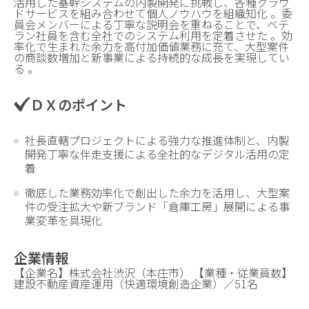
活用した基幹システムの内製開発に挑戦し、各種クラウ
ドサービスを組み合わせて個人ノウハウを組織知化 。委
員会メンバーによる丁寧な説明会を重ねることで、ベテ
ラン社員を含む全社でのシステム利用を定着させた 。効
率化で生まれた余力を高付加価値業務に充て、大型案件
の商談数増加と新事業による持続的な成長を実現してい
る 。
ＤＸのポイント
社長直轄プロジェクトによる強力な推進体制と、内製
開発丁寧な伴走支援による全社的なデジタル活用の定
着
徹底した業務効率化で創出した余力を活用し、大型案
件の受注拡大や新ブランド「倉庫工房」展開による事
業変革を具現化
企業情報
【企業名】株式会社渋沢（本庄市） 【業種・従業員数】
建設不動産資産運用（快適環境創造企業）／51名