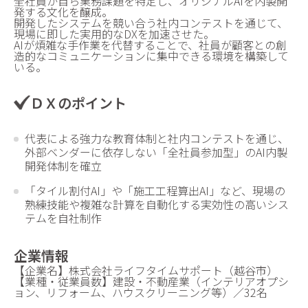
全社員が自ら業務課題を特定し、オリジナルAIを内製開
発する文化を醸成。
開発したシステムを競い合う社内コンテストを通じて、
現場に即した実用的なDXを加速させた。
AIが煩雑な手作業を代替することで、社員が顧客との創
造的なコミュニケーションに集中できる環境を構築して
いる。
ＤＸのポイント
代表による強力な教育体制と社内コンテストを通じ、
外部ベンダーに依存しない「全社員参加型」のAI内製
開発体制を確立
「タイル割付AI」や「施工工程算出AI」など、現場の
熟練技能や複雑な計算を自動化する実効性の高いシス
テムを自社制作
企業情報
【企業名】株式会社ライフタイムサポート（越谷市）
【業種・従業員数】建設・不動産業（インテリアオプシ
ョン、リフォーム、ハウスクリーニング等）／32名