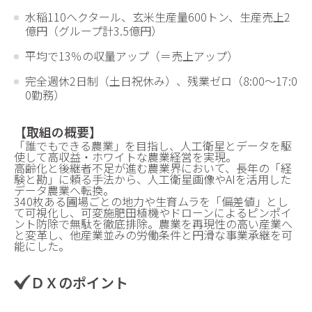
水稲110ヘクタール、玄米生産量600トン、生産売上2
億円（グループ計3.5億円）
平均で13％の収量アップ（＝売上アップ）
完全週休2日制（土日祝休み）、残業ゼロ（8:00～17:0
0勤務）
【取組の概要】
「誰でもできる農業」を目指し、人工衛星とデータを駆
使して高収益・ホワイトな農業経営を実現。
高齢化と後継者不足が進む農業界において、長年の「経
験と勘」に頼る手法から、人工衛星画像やAIを活用した
データ農業へ転換。
340枚ある圃場ごとの地力や生育ムラを「偏差値」とし
て可視化し、可変施肥田植機やドローンによるピンポイ
ント防除で無駄を徹底排除。農業を再現性の高い産業へ
と変革し、他産業並みの労働条件と円滑な事業承継を可
能にした。
ＤＸのポイント