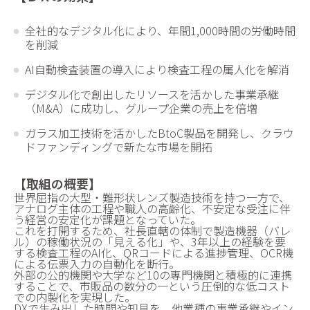
全社的なデジタル化により、年間1,000時間の労働時間
を削減
AI自動検査装置の導入により検査工程の属人化を解消
デジタル化で創出したリソースを活かした事業承継
（M&A）に成功し、グループ企業の売上を倍増
ガラス加工技術を活かしたBtoC製品を開発し、クラウ
ドファンディングで新たな市場を開拓
【取組の概要】
世界屈指の大型・難形状レンズ製造技術を持つ一方で、
アナログ主体の工程や職人の高齢化、不安定な受注に伴
う経営の安定化が課題となっていた。
これを打開するため、社長直轄の体制で製造機器（バレ
ル）の稼働状況の「見える化」や、3年以上の経験を要
する検査工程のAI化、QRコードによる進捗管理、OCR機
による伝票入力の自動化を断行。
外部の公的機関や大学など10の専門機関と積極的に連携
することで、市販品の数分の一という圧倒的な低コスト
での内製化を実現した。
DXで生み出した時間や知見を、他業種の事業承継やイン