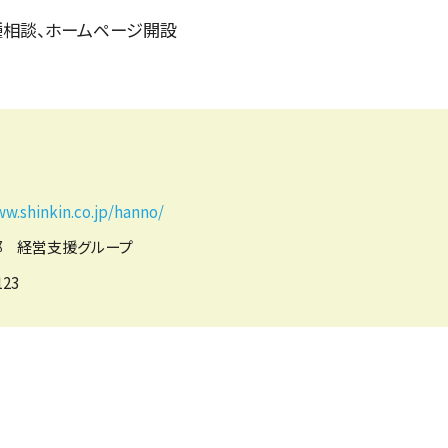
種相談、ホームページ開設
ww.shinkin.co.jp/hanno/
部 経営支援グループ
123