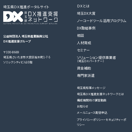
ＤＸとは
埼玉県ＤＸ推進ポータルサイト
埼玉DX大賞
ノーコードツール活用プログラム
DX取組事例
相談
公益財団法人 埼玉県産業振興公社
ＤＸ推進支援グループ
人材育成
セミナー
〒330-8669
ソリューション提供事業者
埼玉県さいたま市大宮区桜木町1-7-5
（埼玉ＤＸパートナー）
ソニックシティビル10階
資金補助
専門家派遣
埼玉県知事メッセージ
埼玉県ＤＸ推進支援ネットワークとは
構成機関向け講習動画
お知らせ
メールニュース配信申込
プライバシーポリシー・セキュリティーポ
リシー