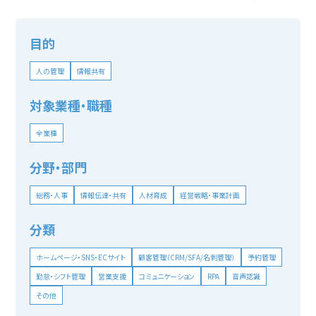
目的
人の管理
情報共有
対象業種・職種
全業種
分野・部門
総務・人事
情報伝達・共有
人材育成
経営戦略・事業計画
分類
ホームページ・SNS・ECサイト
顧客管理（CRM/SFA/名刺管理）
予約管理
勤怠・シフト管理
営業支援
コミュニケーション
RPA
音声認識
その他