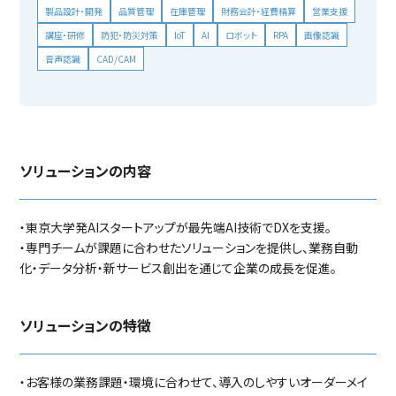
製品設計・開発
品質管理
在庫管理
財務会計・経費精算
営業支援
講座・研修
防犯・防災対策
IoT
AI
ロボット
RPA
画像認識
音声認識
CAD/CAM
ソリューションの内容
・東京大学発AIスタートアップが最先端AI技術でDXを支援。
・専門チームが課題に合わせたソリューションを提供し、業務自動
化・データ分析・新サービス創出を通じて企業の成長を促進。
ソリューションの特徴
・お客様の業務課題・環境に合わせて、導入のしやすいオーダーメイ