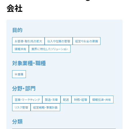
会社
目的
お客様・取引先の拡大
仕入や在庫の管理
経営やお金の把握
情報共有
業界に特化したソリューション
対象業種・職種
全業種
分野・部門
営業・マーケティング
製造・生産
配送
財務・経理
情報伝達・共有
リスク管理
経営戦略・事業計画
分類