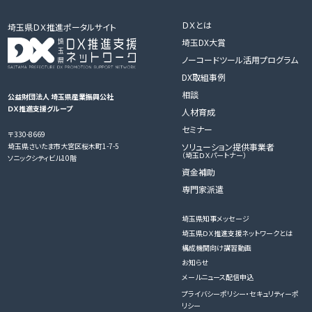
ＤＸとは
埼玉県ＤＸ推進ポータルサイト
埼玉DX大賞
ノーコードツール活用プログラム
DX取組事例
相談
公益財団法人 埼玉県産業振興公社
ＤＸ推進支援グループ
人材育成
セミナー
〒330-8669
ソリューション提供事業者
埼玉県さいたま市大宮区桜木町1-7-5
（埼玉ＤＸパートナー）
ソニックシティビル10階
資金補助
専門家派遣
埼玉県知事メッセージ
埼玉県ＤＸ推進支援ネットワークとは
構成機関向け講習動画
お知らせ
メールニュース配信申込
プライバシーポリシー・セキュリティーポ
リシー