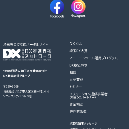
ＤＸとは
埼玉県ＤＸ推進ポータルサイト
埼玉DX大賞
ノーコードツール活用プログラム
DX取組事例
公益財団法人 埼玉県産業振興公社
相談
ＤＸ推進支援グループ
人材育成
〒330-8669
セミナー
埼玉県さいたま市大宮区桜木町1-7-5
ソリューション提供事業者
ソニックシティビル10階
（埼玉ＤＸパートナー）
資金補助
専門家派遣
埼玉県知事メッセージ