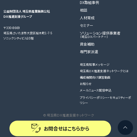
DX取組事例
相談
公益財団法人 埼玉県産業振興公社
ＤＸ推進支援グループ
人材育成
セミナー
〒330-8669
ソリューション提供事業者
埼玉県さいたま市大宮区桜木町1-7-5
（埼玉ＤＸパートナー）
ソニックシティビル10階
資金補助
専門家派遣
埼玉県知事メッセージ
埼玉県ＤＸ推進支援ネットワークとは
構成機関向け講習動画
お知らせ
メールニュース配信申込
プライバシーポリシー・セキュリティーポ
リシー
© 埼玉県ＤＸ推進支援ネットワーク
お問合せはこちらから