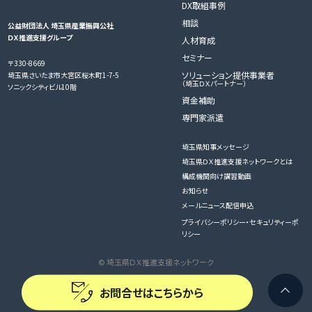
DX取組事例
相談
公益財団法人 埼玉県産業振興公社
ＤＸ推進支援グループ
人材育成
セミナー
〒330-8669
ソリューション提供事業者
埼玉県さいたま市大宮区桜木町1-7-5
（埼玉ＤＸパートナー）
ソニックシティビル10階
資金補助
専門家派遣
埼玉県知事メッセージ
埼玉県ＤＸ推進支援ネットワークとは
構成機関向け講習動画
お知らせ
メールニュース配信申込
プライバシーポリシー・セキュリティーポ
リシー
© 埼玉県ＤＸ推進支援ネットワーク
お問合せはこちらから