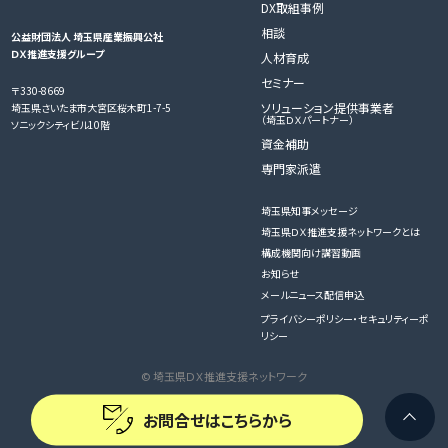
DX取組事例
相談
公益財団法人 埼玉県産業振興公社
ＤＸ推進支援グループ
人材育成
セミナー
〒330-8669
ソリューション提供事業者
埼玉県さいたま市大宮区桜木町1-7-5
（埼玉ＤＸパートナー）
ソニックシティビル10階
資金補助
専門家派遣
埼玉県知事メッセージ
埼玉県ＤＸ推進支援ネットワークとは
構成機関向け講習動画
お知らせ
メールニュース配信申込
プライバシーポリシー・セキュリティーポ
リシー
© 埼玉県ＤＸ推進支援ネットワーク
お問合せはこちらから