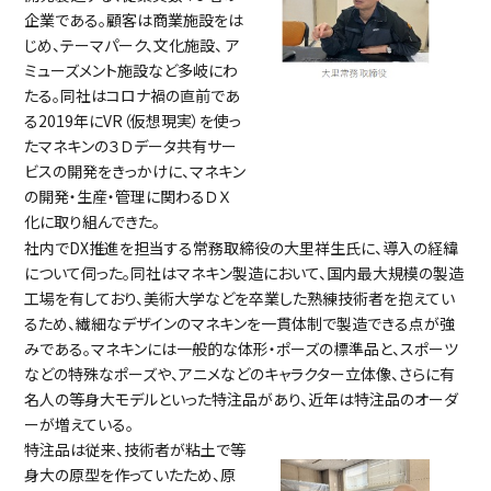
企業である。顧客は商業施設をは
じめ、テーマパーク、文化施設、 ア
ミューズメント施設など多岐にわ
たる。同社はコロナ禍の直前であ
る2019年にVR（仮想現実）を使っ
たマネキンの３Ｄデータ共有サー
ビスの開発をきっかけに、マネキン
の開発・生産・管理に関わるＤＸ
化に取り組んできた。
社内でDX推進を担当する常務取締役の大里祥生氏に、導入の経緯
について伺った。同社はマネキン製造において、国内最大規模の製造
工場を有しており、美術大学などを卒業した熟練技術者を抱えてい
るため、繊細なデザインのマネキンを一貫体制で製造できる点が強
みである。マネキンには一般的な体形・ポーズの標準品と、スポーツ
などの特殊なポーズや、アニメなどのキャラクター立体像、さらに有
名人の等身大モデルといった特注品があり、近年は特注品のオーダ
ーが増えている。
特注品は従来、技術者が粘土で等
身大の原型を作っていたため、原