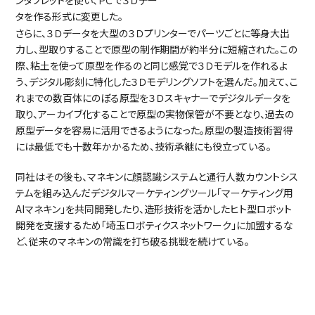
タを作る形式に変更した。
さらに、３Ｄデータを大型の３Ｄプリンターでパーツごとに等身大出
力し、型取りすることで原型の制作期間が約半分に短縮された。この
際、粘土を使って原型を作るのと同じ感覚で３Ｄモデルを作れるよ
う、デジタル彫刻に特化した３Ｄモデリングソフトを選んだ。加えて、こ
れまでの数百体にのぼる原型を３Ｄスキャナーでデジタルデータを
取り、アーカイブ化することで原型の実物保管が不要となり、過去の
原型データを容易に活用できるようになった。原型の製造技術習得
には最低でも十数年かかるため、技術承継にも役立っている。
同社はその後も、マネキンに顔認識システムと通行人数カウントシス
テムを組み込んだデジタルマーケティングツール「マーケティング用
AIマネキン」を共同開発したり、造形技術を活かしたヒト型ロボット
開発を支援するため「埼玉ロボティクスネットワーク」に加盟するな
ど、従来のマネキンの常識を打ち破る挑戦を続けている。