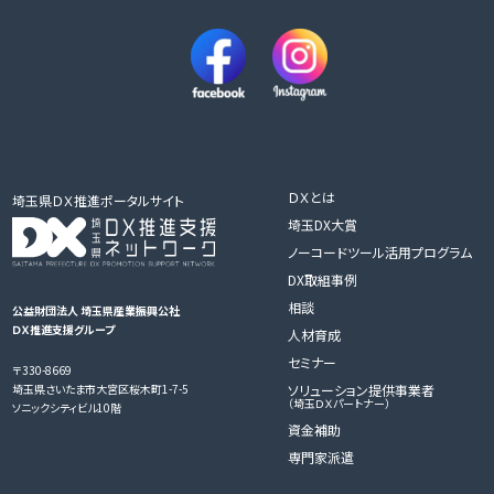
ＤＸとは
埼玉県ＤＸ推進ポータルサイト
埼玉DX大賞
ノーコードツール活用プログラム
DX取組事例
相談
公益財団法人 埼玉県産業振興公社
ＤＸ推進支援グループ
人材育成
セミナー
〒330-8669
ソリューション提供事業者
埼玉県さいたま市大宮区桜木町1-7-5
（埼玉ＤＸパートナー）
ソニックシティビル10階
資金補助
専門家派遣