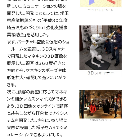
新しいコミュニケーションの場を
開発した。開発にあたっては、埼玉
県産業振興公社の「平成３０年度
埼玉県ものづくりIoT強化支援事
業補助金」を活用した。
まず、バーチャル空間に仮想のショ
ールームを設置し、３Ｄスキャナー
で再現したマネキンの３Ｄ画像を
展示した。顧客は３６０度好きな
方向から、マネキンのポーズや体
形を拡大・確認して選ぶことがで
きる。
次に、顧客の要望に応じてマネキ
ンの細かいカスタマイズができる
よう、３Ｄ画像をオンラインで顧客
と共有しながら打合せできるシス
テムを開発した。さらに、売り場に
実際に設置した様子をＡＲでシミ
ュレーションできるようにした。