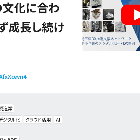
の文化に合わ
ず成長し続け
5XfxXcevn4
製造業
デジタル化
クラウド活用
AI
21〜50名