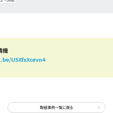
精機
u.be/U5XfxXcevn4
取組事例一覧に戻る