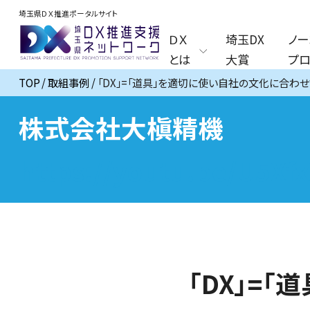
埼玉県ＤＸ推進ポータルサイト
ＤＸ
埼玉DX
ノー
とは
大賞
プロ
TOP
取組事例
「DX」=「道具」を適切に使い自社の文化に合わ
株式会社大槇精機
https://youtu.be/U5Xf
「DX」=「