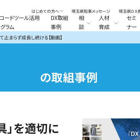
はじめての方へ
埼玉県知事メッセージ
埼玉県ＤＸ
コードツール活用
DX取組
相
人材
セミ
グラム
事例
談
育成
ナー
せて止まらず成長し続ける【動画】
xXcevn4
の取組事例
道具」を適切に