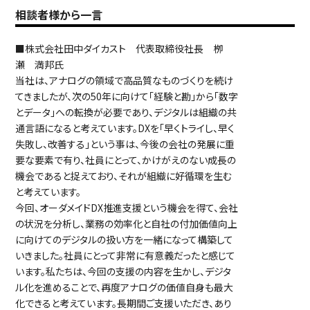
相談者様から一言
■株式会社田中ダイカスト 代表取締役社長 栁
瀬 満邦氏
当社は、アナログの領域で高品質なものづくりを続け
てきましたが、次の50年に向けて「経験と勘」から「数字
とデータ」への転換が必要であり、デジタルは組織の共
通言語になると考えています。DXを「早くトライし、早く
失敗し、改善する」という事は、今後の会社の発展に重
要な要素で有り、社員にとって、かけがえのない成長の
機会であると捉えており、それが組織に好循環を生む
と考えています。
今回、オーダメイドDX推進支援という機会を得て、会社
の状況を分析し、業務の効率化と自社の付加価値向上
に向けてのデジタルの扱い方を一緒になって構築して
いきました。社員にとって非常に有意義だったと感じて
います。私たちは、今回の支援の内容を生かし、デジタ
ル化を進めることで、再度アナログの価値自身も最大
化できると考えています。長期間ご支援いただき、あり