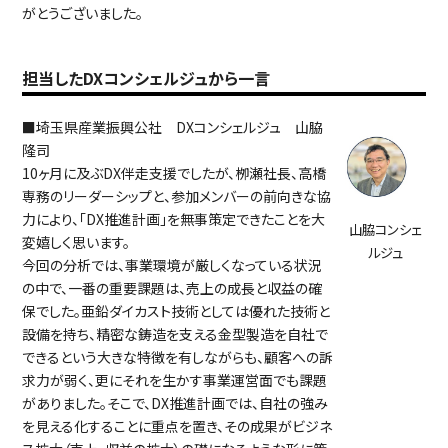
がとうございました。
担当したDXコンシェルジュから一言
■埼玉県産業振興公社 DXコンシェルジュ 山脇
隆司
10ヶ月に及ぶDX伴走支援でしたが、栁瀬社長、高橋
専務のリーダーシップと、参加メンバーの前向きな協
力により、「DX推進計画」を無事策定できたことを大
山脇コンシェ
変嬉しく思います。
ルジュ
今回の分析では、事業環境が厳しくなっている状況
の中で、一番の重要課題は、売上の成長と収益の確
保でした。亜鉛ダイカスト技術としては優れた技術と
設備を持ち、精密な鋳造を支える金型製造を自社で
できるという大きな特徴を有しながらも、顧客への訴
求力が弱く、更にそれを生かす事業運営面でも課題
がありました。そこで、DX推進計画では、自社の強み
を見える化することに重点を置き、その成果がビジネ