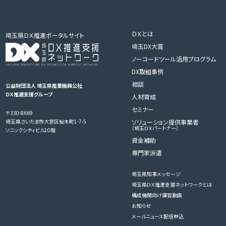
ＤＸとは
埼玉県ＤＸ推進ポータルサイト
埼玉DX大賞
ノーコードツール活用プログラム
DX取組事例
相談
公益財団法人 埼玉県産業振興公社
ＤＸ推進支援グループ
人材育成
セミナー
〒330-8669
ソリューション提供事業者
埼玉県さいたま市大宮区桜木町1-7-5
（埼玉ＤＸパートナー）
ソニックシティビル10階
資金補助
専門家派遣
埼玉県知事メッセージ
埼玉県ＤＸ推進支援ネットワークとは
構成機関向け講習動画
お知らせ
メールニュース配信申込