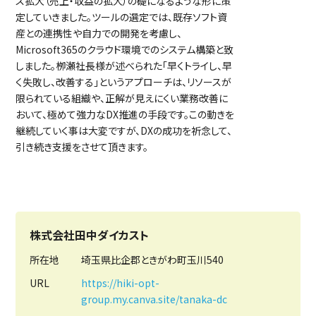
ス拡大（売上・収益の拡大）の礎になるような形に策
定していきました。ツールの選定では、既存ソフト資
産との連携性や自力での開発を考慮し、
Microsoft365のクラウド環境でのシステム構築と致
しました。栁瀬社長様が述べられた「早くトライし、早
く失敗し、改善する」というアプローチは、リソースが
限られている組織や、正解が見えにくい業務改善に
おいて、極めて強力なDX推進の手段です。この動きを
継続していく事は大変ですが、DXの成功を祈念して、
引き続き支援をさせて頂きます。
株式会社田中ダイカスト
所在地
埼玉県比企郡ときがわ町玉川540
URL
https://hiki-opt-
group.my.canva.site/tanaka-dc