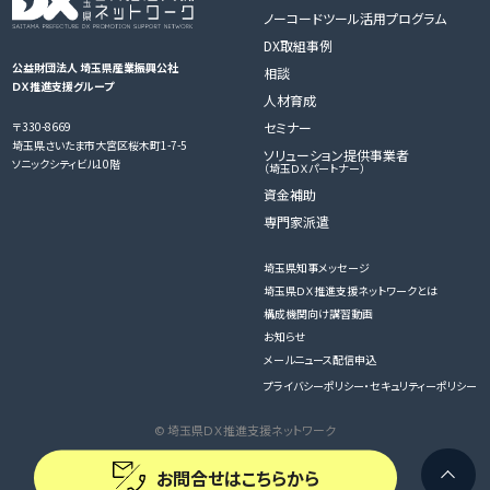
ノーコードツール活用プログラム
DX取組事例
公益財団法人 埼玉県産業振興公社
相談
ＤＸ推進支援グループ
人材育成
〒330-8669
セミナー
埼玉県さいたま市大宮区桜木町1-7-5
ソリューション提供事業者
ソニックシティビル10階
（埼玉ＤＸパートナー）
資金補助
専門家派遣
埼玉県知事メッセージ
埼玉県ＤＸ推進支援ネットワークとは
構成機関向け講習動画
お知らせ
メールニュース配信申込
プライバシーポリシー・セキュリティーポリシー
© 埼玉県ＤＸ推進支援ネットワーク
お問合せはこちらから