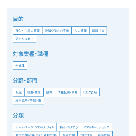
目的
仕入や在庫の管理
決済や請求の実施
人の管理
情報共有
分析や自動化
対象業種・職種
全業種
分野・部門
販売
製造・生産
購買
情報伝達・共有
リスク管理
経営戦略・事業計画
分類
ホームページ・SNS・ECサイト
動画・カタログ
POS/キャッシュレス
顧客管理（CRM/SFA/名刺管理）
販売管理
予約管理
受注管理