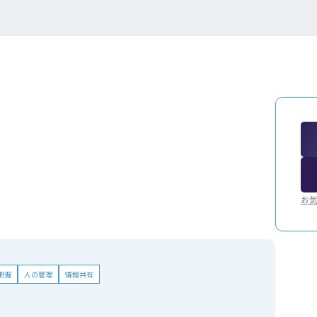
お
把握
人の管理
情報共有