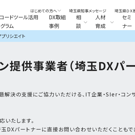
はじめての方へ
埼玉県知事メッセージ
埼玉県ＤＸ
コードツール活用
DX取組
相
人材
セミ
グラム
事例
談
育成
ナー
アプリシエイト
ョン提供事業者
（埼玉DXパ
題解決の支援にご協力いただける、IT企業・SIer・コ
応いたします。
埼玉DXパートナーに直接お問い合わせいただくこともで