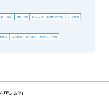
生産
配送
財務・経理
総務・人事
情報伝達・共有
リスク管理
カタログ
工程管理
給与計算
勤怠・シフト管理
を「見える化」