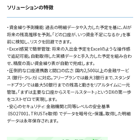
ソリューションの特徴
・資金繰り予測機能: 過去の明細データや入力した予定を基に、AIが
将来の残高推移を予測。「どの口座が、いつ資金不足になるか」を事
前に検知し、リスクを回避できます。
・Excel感覚で簡単管理: 将来の入出金予定をExcelのような操作感
で追記可能。自動取得した実績データと手入力した予定を組み合わ
せ、精度の高い資金繰り表が自動で完成します。
・圧倒的な口座連携数と間口の広さ: 国内2,500以上の金融サービ
ス（銀行・クレカ）に対応。フリープランでは最大3銀行まで、スタンダ
ードプランでは最大50銀行までの残高と動きをリアルタイムに一元
管理。「まずは主要な口座からスモールスタート」というDXの第一歩
をコストゼロで実現します。
・安心のセキュリティ: 金融機関と同等レベルの安全基準
（ISO27001、TRUSTe取得）でデータを暗号化・保護。取得した明細
データは永年保存されます。