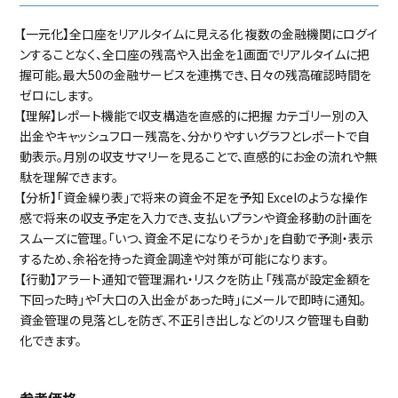
【一元化】全口座をリアルタイムに見える化 複数の金融機関にログイ
ンすることなく、全口座の残高や入出金を1画面でリアルタイムに把
握可能。最大50の金融サービスを連携でき、日々の残高確認時間を
ゼロにします。
【理解】レポート機能で収支構造を直感的に把握 カテゴリー別の入
出金やキャッシュフロー残高を、分かりやすいグラフとレポートで自
動表示。月別の収支サマリーを見ることで、直感的にお金の流れや無
駄を理解できます。
【分析】「資金繰り表」で将来の資金不足を予知 Excelのような操作
感で将来の収支予定を入力でき、支払いプランや資金移動の計画を
スムーズに管理。「いつ、資金不足になりそうか」を自動で予測・表示
するため、余裕を持った資金調達や対策が可能になります。
【行動】アラート通知で管理漏れ・リスクを防止 「残高が設定金額を
下回った時」や「大口の入出金があった時」にメールで即時に通知。
資金管理の見落としを防ぎ、不正引き出しなどのリスク管理も自動
化できます。