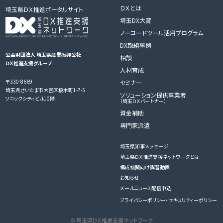
ＤＸとは
埼玉県ＤＸ推進ポータルサイト
埼玉DX大賞
ノーコードツール活用プログラム
DX取組事例
公益財団法人 埼玉県産業振興公社
相談
ＤＸ推進支援グループ
人材育成
〒330-8669
セミナー
埼玉県さいたま市大宮区桜木町1-7-5
ソリューション提供事業者
ソニックシティビル10階
（埼玉ＤＸパートナー）
資金補助
専門家派遣
埼玉県知事メッセージ
埼玉県ＤＸ推進支援ネットワークとは
構成機関向け講習動画
お知らせ
メールニュース配信申込
プライバシーポリシー・セキュリティーポリシー
© 埼玉県ＤＸ推進支援ネットワーク