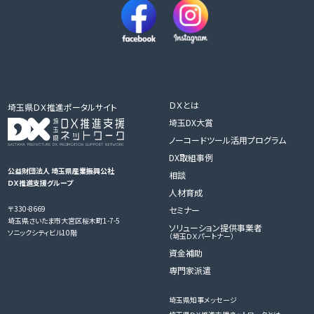
ＤＸとは
埼玉県ＤＸ推進ポータルサイト
埼玉DX大賞
ノーコードツール活用プログラム
DX取組事例
公益財団法人 埼玉県産業振興公社
相談
ＤＸ推進支援グループ
人材育成
〒330-8669
セミナー
埼玉県さいたま市大宮区桜木町1-7-5
ソリューション提供事業者
ソニックシティビル10階
（埼玉ＤＸパートナー）
資金補助
専門家派遣
埼玉県知事メッセージ