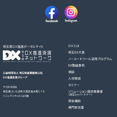
ＤＸとは
埼玉県ＤＸ推進ポータルサイト
埼玉DX大賞
ノーコードツール活用プログラム
DX取組事例
相談
公益財団法人 埼玉県産業振興公社
ＤＸ推進支援グループ
人材育成
セミナー
〒330-8669
ソリューション提供事業者
埼玉県さいたま市大宮区桜木町1-7-5
（埼玉ＤＸパートナー）
ソニックシティビル10階
資金補助
専門家派遣