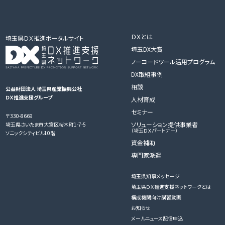
ＤＸとは
埼玉県ＤＸ推進ポータルサイト
埼玉DX大賞
ノーコードツール活用プログラム
DX取組事例
相談
公益財団法人 埼玉県産業振興公社
ＤＸ推進支援グループ
人材育成
セミナー
〒330-8669
ソリューション提供事業者
埼玉県さいたま市大宮区桜木町1-7-5
（埼玉ＤＸパートナー）
ソニックシティビル10階
資金補助
専門家派遣
埼玉県知事メッセージ
埼玉県ＤＸ推進支援ネットワークとは
構成機関向け講習動画
お知らせ
メールニュース配信申込