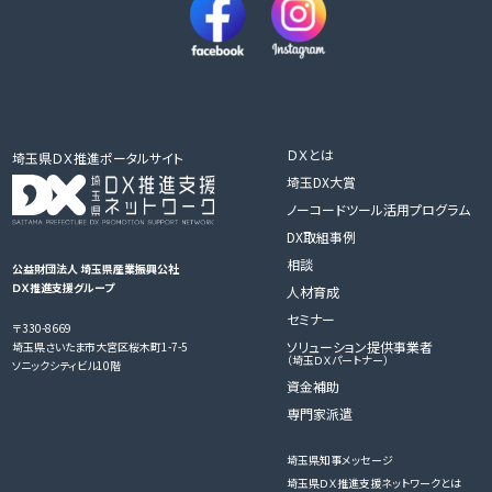
ＤＸとは
埼玉県ＤＸ推進ポータルサイト
埼玉DX大賞
ノーコードツール活用プログラム
DX取組事例
相談
公益財団法人 埼玉県産業振興公社
ＤＸ推進支援グループ
人材育成
セミナー
〒330-8669
ソリューション提供事業者
埼玉県さいたま市大宮区桜木町1-7-5
（埼玉ＤＸパートナー）
ソニックシティビル10階
資金補助
専門家派遣
埼玉県知事メッセージ
埼玉県ＤＸ推進支援ネットワークとは