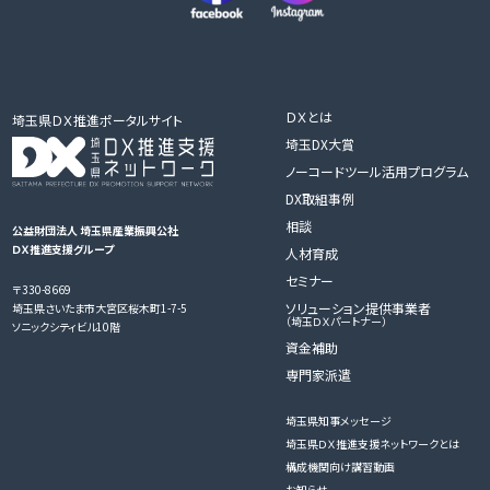
ＤＸとは
埼玉県ＤＸ推進ポータルサイト
埼玉DX大賞
ノーコードツール活用プログラム
DX取組事例
相談
公益財団法人 埼玉県産業振興公社
ＤＸ推進支援グループ
人材育成
セミナー
〒330-8669
ソリューション提供事業者
埼玉県さいたま市大宮区桜木町1-7-5
（埼玉ＤＸパートナー）
ソニックシティビル10階
資金補助
専門家派遣
埼玉県知事メッセージ
埼玉県ＤＸ推進支援ネットワークとは
構成機関向け講習動画
お知らせ