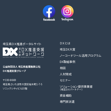
ＤＸとは
埼玉県ＤＸ推進ポータルサイト
埼玉DX大賞
ノーコードツール活用プログラム
DX取組事例
公益財団法人 埼玉県産業振興公社
相談
ＤＸ推進支援グループ
人材育成
〒330-8669
セミナー
埼玉県さいたま市大宮区桜木町1-7-5
ソリューション提供事業者
ソニックシティビル10階
（埼玉ＤＸパートナー）
資金補助
専門家派遣