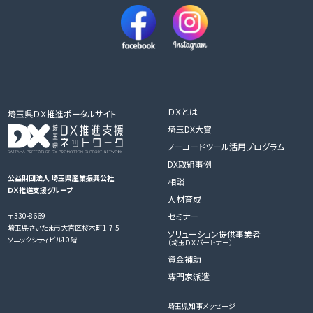
ＤＸとは
埼玉県ＤＸ推進ポータルサイト
埼玉DX大賞
ノーコードツール活用プログラム
DX取組事例
公益財団法人 埼玉県産業振興公社
相談
ＤＸ推進支援グループ
人材育成
〒330-8669
セミナー
埼玉県さいたま市大宮区桜木町1-7-5
ソリューション提供事業者
ソニックシティビル10階
（埼玉ＤＸパートナー）
資金補助
専門家派遣
埼玉県知事メッセージ